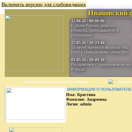
Включить версию для слабовидящих
Ивановский 
12.06.26
|
00:00:00
С Днём России, дорогие
студенты, преподаватели и
сотрудники!
22.05.26
|
10:23:44
15-летие научного журнала «На
пути к гражданскому обществу»
01.05.26
|
10:09:20
Поздравляем с праздником весны
и труда!
Сведения об образовательной организации
Студенту
ИНФОРМАЦИЯ О ПОЛЬЗОВАТЕЛЕ
Имя: Кристина
Фамилия: Андреевна
Логин: admin