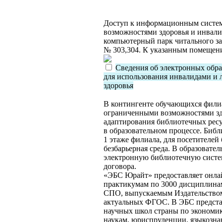
Доступ к информационным систе
возможностями здоровья и инвали
компьютерный парк читального за
№ 303,304. К указанным помещени
Сведения об электронных обра
для использования инвалидами и
здоровья
В контингенте обучающихся филиа
ограниченными возможностями здо
адаптирования библиотечных ресу
в образовательном процессе. Библ
1 этаже филиала, для посетителей
безбарьерная среда. В образовате
электронную библиотечную систе
договора.
«ЭБС Юрайт» предоставляет онлай
практикумам по 3000 дисциплина
СПО, выпускаемым Издательством
актуальных ФГОС. В ЭБС предст
научных школ страны по экономи
наукам, юриспруденции, языкозна