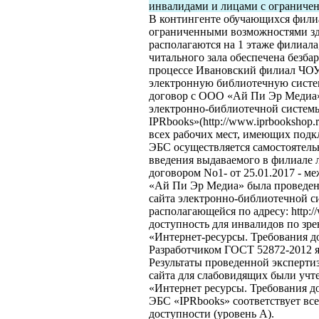
инвалидами и лицами с ограниче
В контингенте обучающихся филиа
ограниченными возможностями здо
располагаются на 1 этаже филиала
читального зала обеспечена безба
процессе Ивановский филиал ЧОУ
электронную библиотечную систе
договор с ООО «Ай Пи Эр Медиа»
электронно-библиотечной систе
IPRbooks»(http://www.iprbookshop.
всех рабочих мест, имеющих подк
ЭБС осуществляется самостоятель
введения выдаваемого в филиале л
договором No1- от 25.01.2017 
«Ай Пи Эр Медиа» была проведен
сайта электронно-библиотечной с
располагающейся по адресу: http://
доступность для инвалидов по зр
«Интернет-ресурсы. Требования д
Разработчиком ГОСТ 52872-2012
Результаты проведенной экспертиз
сайта для слабовидящих были учт
«Интернет ресурсы. Требования д
ЭБС «IPRbooks» соответствует вс
доступности (уровень А).