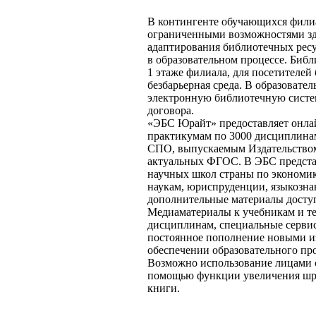
В контингенте обучающихся филиа
ограниченными возможностями здо
адаптирования библиотечных ресу
в образовательном процессе. Библ
1 этаже филиала, для посетителей
безбарьерная среда. В образовате
электронную библиотечную систе
договора.
«ЭБС Юрайт» предоставляет онлай
практикумам по 3000 дисциплина
СПО, выпускаемым Издательством
актуальных ФГОС. В ЭБС предст
научных школ страны по экономи
наукам, юриспруденции, языкозна
дополнительные материалы доступ
Медиаматериалы к учебникам и т
дисциплинам, специальные сервис
постоянное пополнение новыми и
обеспечении образовательного про
Возможно использование лицами с
помощью функции увеличения шриф
книги.