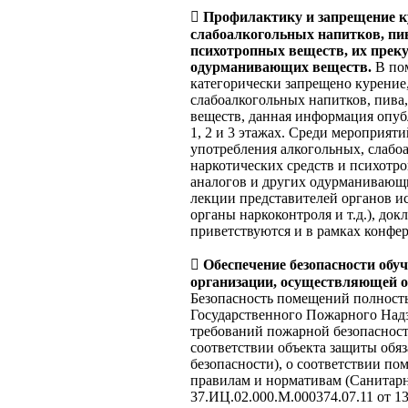

Профилактику и запрещение к
слабоалкогольных напитков, пив
психотропных веществ, их преку
одурманивающих веществ.
В по
категорически запрещено курение
слабоалкогольных напитков, пива
веществ, данная информация опу
1, 2 и 3 этажах. Среди мероприят
употребления алкогольных, слабо
наркотических средств и психотр
аналогов и других одурманивающ
лекции представителей органов и
органы наркоконтроля и т.д.), до
приветствуются и в рамках конфе

Обеспечение безопасности об
организации, осуществляющей о
Безопасность помещений полность
Государственного Пожарного Надз
требований пожарной безопасности
соответствии объекта защиты обя
безопасности), о соответствии п
правилам и нормативам (Санитар
37.ИЦ.02.000.М.000374.07.11 от 13