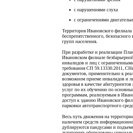
с нарушениями слуха
с ограничениями двигатель
Территория Ивановского филиала 
беспрепятственного, безопасного
групп населения.
При разработке и реализации Пла
Ивановском филиале безбарьерно
инвалидов и лиц с ограниченными
требования СП 59.13330.2011, СН
документов, применительно к реа
возможном приеме инвалидов и л
здоровья в качестве абитуриентов
услуг по их обучению по основн
программам, реализуемым в Иван
доступ к зданию Ивановского фили
парковки автотранспортного сред
Весь путь движения на территори
наличием средств информационно
дублируются пандусами и подъем
аудиториях оборудованы специаль