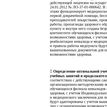
действующей лицензии на осущест
24.01.2012 № ЛО-37-01-000642. В
этаже функционирует медицинский
первой доврачебной помощи, бесп
преподавателей лекарствами, про
работы, пропаганды здорового об
пункту и внутри него создана без
контингенте обучающихся филиал
возможностями здоровья, с учет
реабилитации инвалида и медицин
и правила работы медпункта буду
вышеназванных документов для и
возможностями здоровья.

Определение оптимальной учеб
учебных занятий и продолжител
соответствии с действующими са
организационно-методическими м
обучающихся филиала инвалидов 
здоровья, с учетом Индивидуальн
и медицинского заключения для л
будут адаптированы с учетом выш
лиц с ограниченными возможност