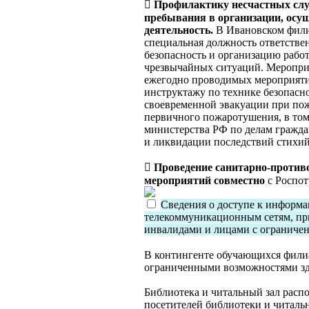

Профилактику несчастных слу
пребывания в организации, ос
деятельность.
В Ивановском фили
специальная должность ответстве
безопасность и организацию рабо
чрезвычайных ситуаций. Мероприя
ежегодно проводимых мероприяти
инструктажу по технике безопасн
своевременной эвакуации при пож
первичного пожаротушения, в том
министерства РФ по делам гражд
и ликвидации последствий стихий

Проведение санитарно-против
мероприятий совместно
с Роспот
Сведения о доступе к информ
телекоммуникационным сетям, пр
инвалидами и лицами с ограниче
В контингенте обучающихся филиа
ограниченными возможностями зд
Библиотека и читальный зал распо
посетителей библиотеки и читальн