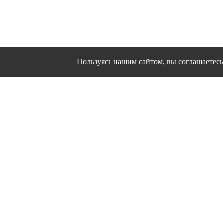
Пользуясь нашим сайтом, вы соглашаетесь 
Сайт использует файлы cookies и другие сервисы
Политика конфиден
Согласие на об
© 1995 - 2026 гг. Ивановс
Работ