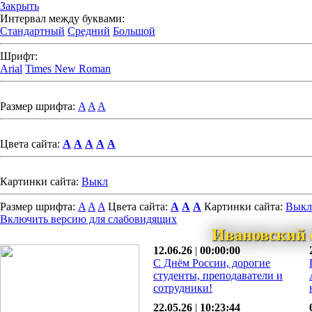
Закрыть
Интервал между буквами:
Стандартный
Средний
Большой
Шрифт:
Arial
Times New Roman
Размер шрифта:
A
A
A
Цвета сайта:
A
A
A
A
A
Картинки сайта:
Выкл
Размер шрифта:
A
A
A
Цвета сайта:
A
A
A
Картинки сайта:
Выкл
Включить версию для слабовидящих
Ивановский 
12.06.26
|
00:00:00
С Днём России, дорогие
студенты, преподаватели и
сотрудники!
22.05.26
|
10:23:44