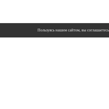
Пользуясь нашим сайтом, вы соглашаетесь 
Сайт использует файлы cookies и другие сервисы
Политика конфиден
Согласие на об
© 1995 - 2026 гг. Ивановс
Работ