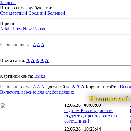
Закрыть
Интервал между буквами:
Стандартный
Средний
Большой
Шрифт:
Arial
Times New Roman
Размер шрифта:
A
A
A
Цвета сайта:
A
A
A
A
A
Картинки сайта:
Выкл
Размер шрифта:
A
A
A
Цвета сайта:
A
A
A
Картинки сайта:
Выкл
Включить версию для слабовидящих
Ивановский 
12.06.26
|
00:00:00
С Днём России, дорогие
студенты, преподаватели и
сотрудники!
22.05.26
|
10:23:44