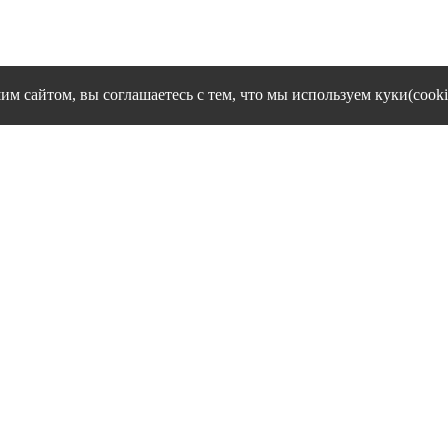
им сайтом, вы соглашаетесь с тем, что мы используем куки(cooki
cookies и другие сервисы сбора технических данных его Посетит
Политика конфиденциальности персональных данных
Согласие на обработку персональных данных
1995 - 2026 гг. Ивановский филиал ЧОУ ВО "Институт управлен