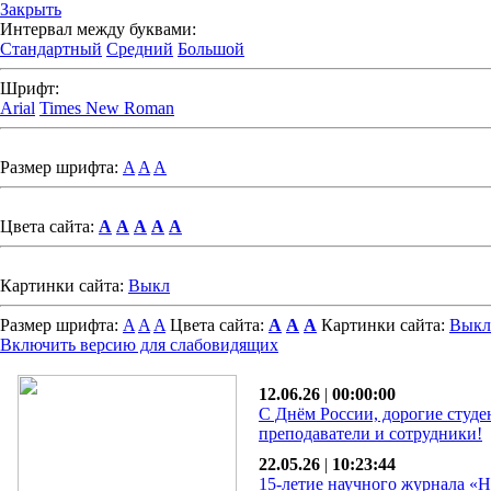
Закрыть
Интервал между буквами:
Стандартный
Средний
Большой
Шрифт:
Arial
Times New Roman
Размер шрифта:
A
A
A
Цвета сайта:
A
A
A
A
A
Картинки сайта:
Выкл
Размер шрифта:
A
A
A
Цвета сайта:
A
A
A
Картинки сайта:
Выкл
Включить версию для слабовидящих
12.06.26
|
00:00:00
С Днём России, дорогие студе
преподаватели и сотрудники!
22.05.26
|
10:23:44
15-летие научного журнала «Н