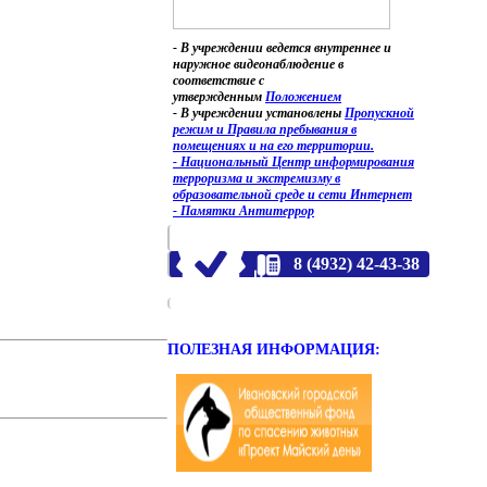
- В учреждении ведется внутреннее и
наружное видеонаблюдение в
соответствие с
утвержденным
Положением
- В учреждении установлены
Пропускной
режим и Правила пребывания в
помещениях и на его территории.
- Национальный Центр информирования
терроризма и экстремизму в
образовательной среде и сети Интернет
- Памятки Антитеррор
8 (4932) 42-43-38
ПОЛЕЗНАЯ ИНФОРМАЦИЯ: