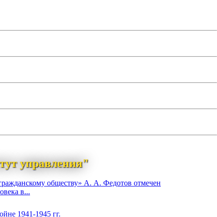
тут управления"
гражданскому обществу» А. А. Федотов отмечен
века в...
йне 1941-1945 гг.