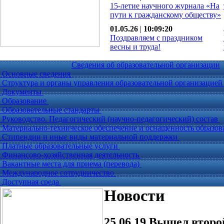
15-летие научного журнала «На
пути к гражданскому обществу»
01.05.26
|
10:09:20
Поздравляем с праздником
весны и труда!
Сведения об образовательной организации
Основные сведения
Структура и органы управления образовательной организацие
Документы
Образование
Образовательные стандарты
Руководство. Педагогический (научно-педагогический) состав
Материально-техническое обеспечение и оснащенность образов
Стипендии и иные виды материальной поддержки
Платные образовательные услуги
Финансово-хозяйственная деятельность
Вакантные места для приема (перевода)
Международное сотрудничество
Доступная среда
Новости
25.06.19
Вышел второй