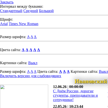
Закрыть
Интервал между буквами:
Стандартный
Средний
Большой
Шрифт:
Arial
Times New Roman
Размер шрифта:
A
A
A
Цвета сайта:
A
A
A
A
A
Картинки сайта:
Выкл
Размер шрифта:
A
A
A
Цвета сайта:
A
A
A
Картинки сайта:
Выкл
Включить версию для слабовидящих
Ивановский
12.06.26
|
00:00:00
С Днём России, дорогие
студенты, преподаватели и
сотрудники!
22.05.26
|
10:23:44