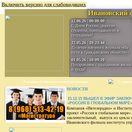
Включить версию для слабовидящих
Ивановский 
12.06.26
|
00:00:00
С Днём России, дорогие
студенты, преподаватели и
сотрудники!
22.05.26
|
10:23:44
15-летие научного журнала «На
пути к гражданскому обществу»
01.05.26
|
10:09:20
Поздравляем с праздником весны
и труда!
Сведения об образовательной организации
Студенту
НОВОСТИ
15.12.15
ВЫШЕЛ В ЭФИР ЗАКЛЮЧ
«РОССИЯ В ГЛОБАЛЬНОМ МИРЕ
Компания «Ивтелерадио» и Институ
проект «Россия в глобальном мире
заключительный, выпуск из цикла 
Ивановского филиала института уп