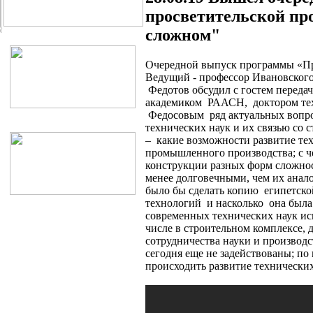
просветительской пр
сложном"
Очередной выпуск программы «Про
Ведущий - профессор Ивановского
Федотов обсудил с гостем переда
академиком РААСН, доктором тех
Федосовым ряд актуальных вопро
технических наук и их связью со
– какие возможности развитие те
промышленного производства; с че
конструкции разных форм сложнос
менее долговечными, чем их анало
было бы сделать копию египетск
технологий и насколько она была
современных технических наук ис
числе в строительном комплексе, 
сотрудничества науки и производс
сегодня еще не задействованы; п
происходить развитие технических