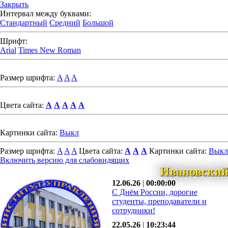
Закрыть
Интервал между буквами:
Стандартный
Средний
Большой
Шрифт:
Arial
Times New Roman
Размер шрифта:
A
A
A
Цвета сайта:
A
A
A
A
A
Картинки сайта:
Выкл
Размер шрифта:
A
A
A
Цвета сайта:
A
A
A
Картинки сайта:
Выкл
Включить версию для слабовидящих
Ивановский
12.06.26
|
00:00:00
С Днём России, дорогие
студенты, преподаватели и
сотрудники!
22.05.26
|
10:23:44