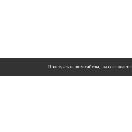
Пользуясь нашим сайтом, вы соглашаетесь
Сайт использует файлы cookies и другие сервис
Политика конфиде
Согласие на о
© 1995 - 2026 гг. Иванов
Работ