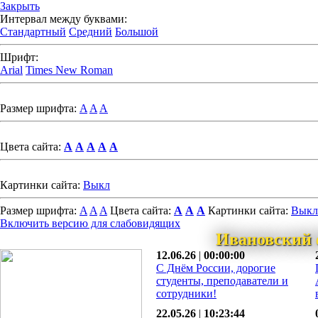
Закрыть
Интервал между буквами:
Стандартный
Средний
Большой
Шрифт:
Arial
Times New Roman
Размер шрифта:
A
A
A
Цвета сайта:
A
A
A
A
A
Картинки сайта:
Выкл
Размер шрифта:
A
A
A
Цвета сайта:
A
A
A
Картинки сайта:
Выкл
Включить версию для слабовидящих
Ивановский 
12.06.26
|
00:00:00
С Днём России, дорогие
студенты, преподаватели и
сотрудники!
22.05.26
|
10:23:44