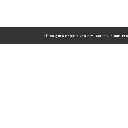
Пользуясь нашим сайтом, вы соглашаетесь 
Сайт использует файлы cookies и другие сервисы
Политика конфиден
Согласие на об
© 1995 - 2026 гг. Ивановс
Работ