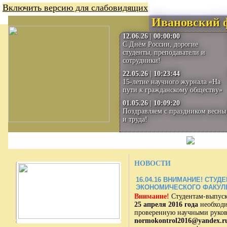
Включить версию для слабовидящих
Ивановский 
12.06.26
|
00:00:00
С Днём России, дорогие
студенты, преподаватели и
сотрудники!
22.05.26
|
10:23:44
15-летие научного журнала «На
пути к гражданскому обществу»
01.05.26
|
10:09:20
Поздравляем с праздником весны
и труда!
Сведения об образовательной организации
Студенту
НОВОСТИ
16.04.16
ВНИМАНИЕ! СТУД
ЭКОНОМИЧЕСКОГО ФАКУЛ
Внимание!
Студентам-выпуск
25 апреля 2016 года
необходи
проверенную научными руков
normokontrol2016@yandex.r