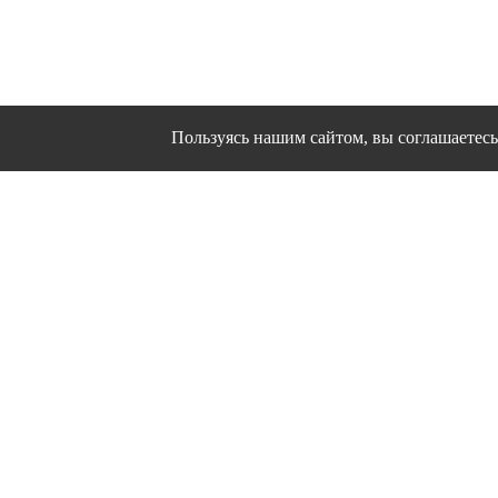
Пользуясь нашим сайтом, вы соглашаетесь 
Сайт использует файлы cookies и другие сервисы
Политика конфиден
Согласие на об
© 1995 - 2026 гг. Ивановс
Работ