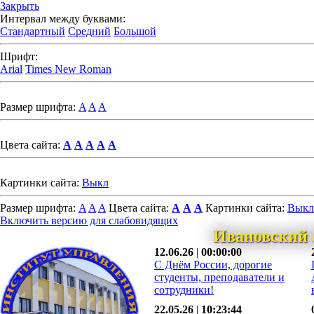
Закрыть
Интервал между буквами:
Стандартный
Средний
Большой
Шрифт:
Arial
Times New Roman
Размер шрифта:
A
A
A
Цвета сайта:
A
A
A
A
A
Картинки сайта:
Выкл
Размер шрифта:
A
A
A
Цвета сайта:
A
A
A
Картинки сайта:
Выкл
Включить версию для слабовидящих
Ивановский 
12.06.26
|
00:00:00
С Днём России, дорогие
студенты, преподаватели и
сотрудники!
22.05.26
|
10:23:44