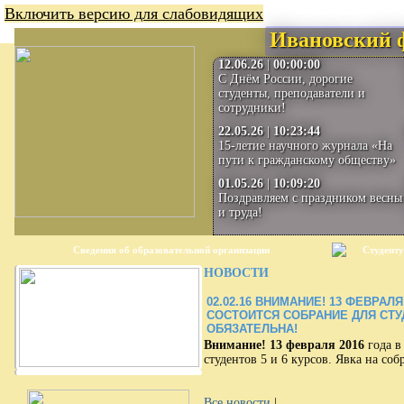
Включить версию для слабовидящих
Ивановский 
12.06.26
|
00:00:00
С Днём России, дорогие
студенты, преподаватели и
сотрудники!
22.05.26
|
10:23:44
15-летие научного журнала «На
пути к гражданскому обществу»
01.05.26
|
10:09:20
Поздравляем с праздником весны
и труда!
Сведения об образовательной организации
Студенту
НОВОСТИ
02.02.16
ВНИМАНИЕ! 13 ФЕВРАЛЯ 2
СОСТОИТСЯ СОБРАНИЕ ДЛЯ СТУД
ОБЯЗАТЕЛЬНА!
Внимание!
13 февраля 2016
года в
студентов 5 и 6 курсов. Явка на со
Все новости
|