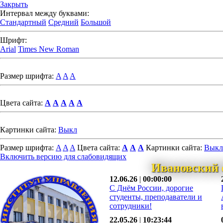
Закрыть
Интервал между буквами:
Стандартный
Средний
Большой
Шрифт:
Arial
Times New Roman
Размер шрифта:
A
A
A
Цвета сайта:
A
A
A
A
A
Картинки сайта:
Выкл
Размер шрифта:
A
A
A
Цвета сайта:
A
A
A
Картинки сайта:
Выкл
Включить версию для слабовидящих
Ивановский 
12.06.26
|
00:00:00
С Днём России, дорогие
студенты, преподаватели и
сотрудники!
22.05.26
|
10:23:44