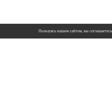
Пользуясь нашим сайтом, вы соглашаетесь 
Сайт использует файлы cookies и другие сервисы
Политика конфиден
Согласие на об
© 1995 - 2026 гг. Ивановс
Работ