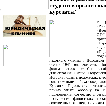
студентов организова
курсанты"
В р
«Рос
«Вое
ОНФ 
прис
«На
демо
«Под
подв
пехотного училищ г. Подольска
осенью 1941 года. Зрителями фи
фильма преподаватель Спановски
Для справки: Фильм "Подольски
История подвига подольских курс
года немецкие войска совершаю
Курсанты Подольских артиллер
приказ занять оборону на И
подкрепления совместно с регу
наступление фашистских захва
собственных жизней, помогают