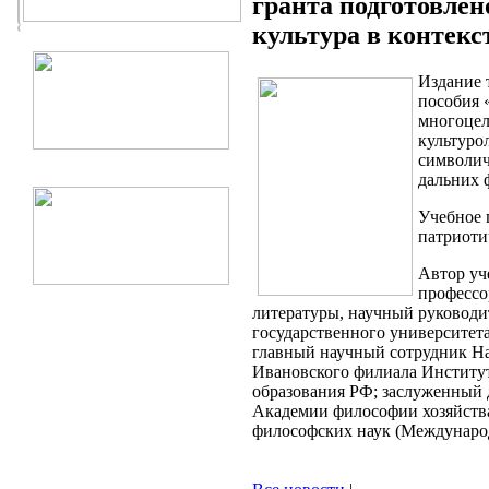
гранта подготовлен
культура в контек
Издание 
пособия 
многоцел
культуро
символич
дальних 
Учебное 
патриоти
Автор уч
профессо
литературы, научный руководи
государственного университета
главный научный сотрудник На
Ивановского филиала Институт
образования РФ; заслуженный д
Академии философии хозяйства
философских наук (Междунар