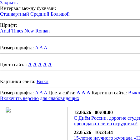
Закрыть
Интервал между буквами:
Стандартный
Средний
Большой
Шрифт:
Arial
Times New Roman
Размер шрифта:
A
A
A
Цвета сайта:
A
A
A
A
A
Картинки сайта:
Выкл
Размер шрифта:
A
A
A
Цвета сайта:
A
A
A
Картинки сайта:
Выкл
Включить версию для слабовидящих
12.06.26
|
00:00:00
С Днём России, дорогие студе
преподаватели и сотрудники!
22.05.26
|
10:23:44
15-летие научного журнала «Н