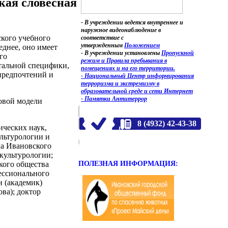
кая словесная
- В учреждении ведется внутреннее и
наружное видеонаблюдение в
ского учебного
соответствие с
утвержденным
Положением
еднее, оно имеет
- В учреждении установлены
Пропускной
го
режим и Правила пребывания в
нтальной специфики,
помещениях и на его территории.
предпочтений и
- Национальный Центр информирования
терроризма и экстремизму в
образовательной среде и сети Интернет
- Памятки Антитеррор
новой модели
8 (4932) 42-43-38
ических наук,
льтурологии и
ла Ивановского
 культурологии;
ПОЛЕЗНАЯ ИНФОРМАЦИЯ:
кого общества
ессионального
н (академик)
ва); доктор