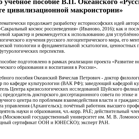
о учебное пособие В.П. Океанского «Русс
сте цивилизационной макроистории»
тематически продолжает разработку историософских идей автор
«Сакральный космос россиеведения» (Иваново, 2016); как и посл
евой характер и рекомендуется к использованию для углублённо
логического изучения русского логоцентрического мира, его ме
еской топологии и фундаментальной эсхатологии, ценностных 
футурологических перспектив.
пособие подготовлено в рамках реализации проекта «Развитие 
ческого образования и воспитания в России».
ебного пособия Океанский Вячеслав Петрович - доктор филолог
р по кафедре культурологии (ВАК РФ); заведующий кафедрой ку
тель Центра кризисологических исследований Шуйского филиа
; председатель докторского диссертационного совета по этике и
учного центра по проблемам взаимодействия власти и гражданс
а управления (Архангельск); почётный работник высшего проф
еятель науки и образования, чл.-корр. РАЕ; действительный чле
 (Московский государственный университет им. М. В. Ломоносо
одный сертификат ООН и ЮНЕСКО); эксперт РАН.