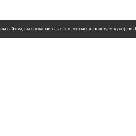
им сайтом, вы соглашаетесь с тем, что мы используем куки(cooki
cookies и другие сервисы сбора технических данных его Посетит
Политика конфиденциальности персональных данных
Согласие на обработку персональных данных
1995 - 2026 гг. Ивановский филиал ЧОУ ВО "Институт управлен