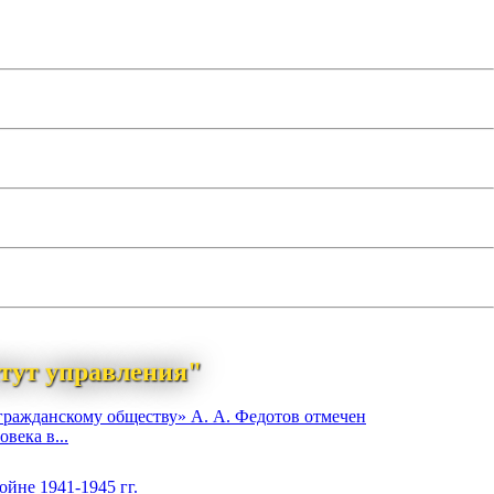
тут управления"
гражданскому обществу» А. А. Федотов отмечен
века в...
йне 1941-1945 гг.