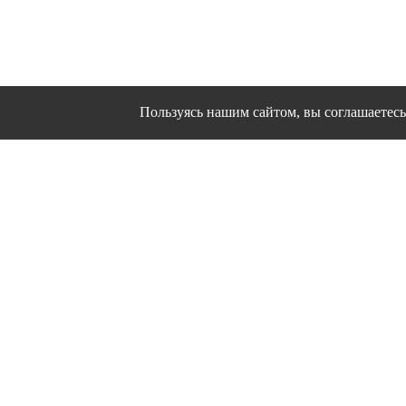
Пользуясь нашим сайтом, вы соглашаетесь 
Сайт использует файлы cookies и другие сервисы
Политика конфиден
Согласие на об
© 1995 - 2026 гг. Ивановс
Работ