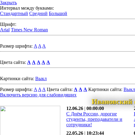
Закрыть
Интервал между буквами:
Стандартный
Средний
Большой
Шрифт:
Arial
Times New Roman
Размер шрифта:
A
A
A
Цвета сайта:
A
A
A
A
A
Картинки сайта:
Выкл
Размер шрифта:
A
A
A
Цвета сайта:
A
A
A
Картинки сайта:
Выкл
Включить версию для слабовидящих
Ивановский 
12.06.26
|
00:00:00
С Днём России, дорогие
студенты, преподаватели и
сотрудники!
22.05.26
|
10:23:44