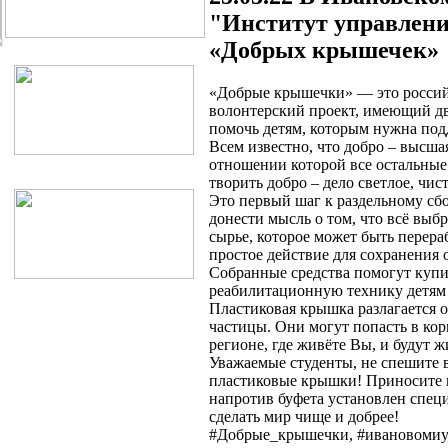
"Институт управлени
«Добрых крышечек»
«Добрые крышечки» — это россий
волонтерский проект, имеющий дв
помочь детям, которым нужна под
Всем известно, что добро – высша
отношении которой все остальные
творить добро – дело светлое, чист
Это первый шаг к раздельному сбо
донести мысль о том, что всё выбр
сырье, которое может быть перераб
простое действие для сохранения
Собранные средства помогут купи
реабилитационную технику детям
Пластиковая крышка разлагается ок
частицы. Они могут попасть в корм
регионе, где живёте Вы, и будут 
Уважаемые студенты, не спешите 
пластиковые крышки! Приносите и
напротив буфета установлен спец
сделать мир чище и добрее!
#Добрые_крышечки, #ивановоми