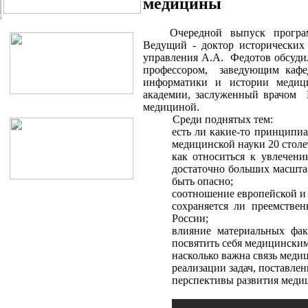
медицины
Очередной выпуск прогр
Ведущий - доктор исторических
управления А.А. Федотов обсудил
профессором, заведующим кафед
информатики и истории медиц
академии, заслуженный врачом
медициной.
Среди поднятых тем:
есть ли какие-то принципи
медицинской науки 20 столе
как относиться к увлечен
достаточно больших масшта
быть опасно;
соотношение европейской и
сохраняется ли преемстве
России;
влияние материальных фак
посвятить себя медицинским
насколько важна связь меди
реализации задач, поставле
перспективы развития медиц