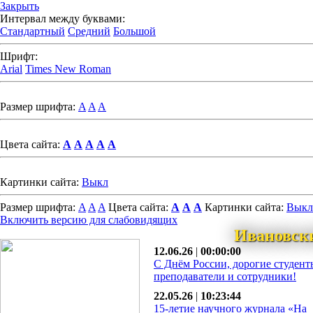
Закрыть
Интервал между буквами:
Стандартный
Средний
Большой
Шрифт:
Arial
Times New Roman
Размер шрифта:
A
A
A
Цвета сайта:
A
A
A
A
A
Картинки сайта:
Выкл
Размер шрифта:
A
A
A
Цвета сайта:
A
A
A
Картинки сайта:
Выкл
Включить версию для слабовидящих
Ивановск
12.06.26
|
00:00:00
С Днём России, дорогие студент
преподаватели и сотрудники!
22.05.26
|
10:23:44
15-летие научного журнала «На