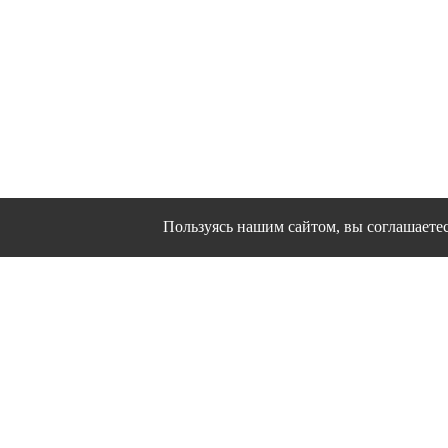
Пользуясь нашим сайтом, вы соглашаетесь
Сайт использует файлы cookies и другие сервис
Политика конфиде
Согласие на о
© 1995 - 2026 гг. Иванов
Работ