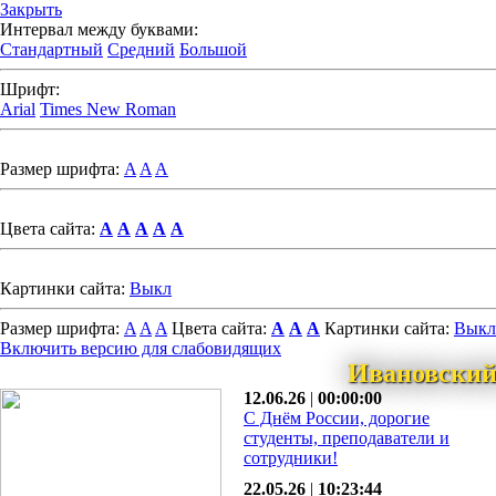
Закрыть
Интервал между буквами:
Стандартный
Средний
Большой
Шрифт:
Arial
Times New Roman
Размер шрифта:
A
A
A
Цвета сайта:
A
A
A
A
A
Картинки сайта:
Выкл
Размер шрифта:
A
A
A
Цвета сайта:
A
A
A
Картинки сайта:
Выкл
Включить версию для слабовидящих
Ивановский
12.06.26
|
00:00:00
С Днём России, дорогие
студенты, преподаватели и
сотрудники!
22.05.26
|
10:23:44