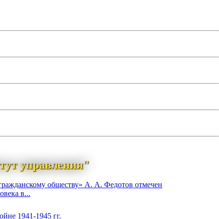
тут управления"
гражданскому обществу» А. А. Федотов отмечен
века в...
йне 1941-1945 гг.