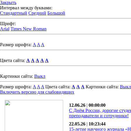
Закрыть
Интервал между буквами:
Стандартный
Средний
Большой
Шрифт:
Arial
Times New Roman
Размер шрифта:
A
A
A
Цвета сайта:
A
A
A
A
A
Картинки сайта:
Выкл
Размер шрифта:
A
A
A
Цвета сайта:
A
A
A
Картинки сайта:
Выкл
Включить версию для слабовидящих
12.06.26
|
00:00:00
С Днём России, дорогие студе
преподаватели и сотрудники!
22.05.26
|
10:23:44
15-летие научного журнала «Н