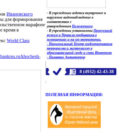
- В учреждении ведется внутреннее и
ров
Ивановского
наружное видеонаблюдение в
ты для формирования
соответствие с
вольственном марафоне
утвержденным
Положением
е время в
- В учреждении установлены
Пропускной
режим и Правила пребывания в
помещениях и на его территории.
лекс
World Class
- Национальный Центр информирования
терроризма и экстремизму в
образовательной среде и сети Интернет
odbankrus.ru/khochesh-
- Памятки Антитеррор
8 (4932) 42-43-38
ПОЛЕЗНАЯ ИНФОРМАЦИЯ: