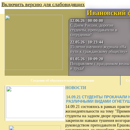
Включить версию для слабовидящих
Ивановский 
12.06.26
|
00:00:00
С Днём России, дорогие
студенты, преподаватели и
сотрудники!
22.05.26
|
10:23:44
15-летие научного журнала «На
пути к гражданскому обществу»
01.05.26
|
10:09:20
Поздравляем с праздником весны
и труда!
Сведения об образовательной организации
Ст
НОВОСТИ
14.09.21
СТУДЕНТЫ ПРОКАЧАЛИ 
РАЗЛИЧНЫМИ ВИДАМИ ОГНЕТУ
14.09.21 состоялось в рамках практ
жизнедеятельности на тему "Приме
студенты на заднем дворе прокачал
закрепили навыки тушения возгора
руководством преподавателя Ершова
ознакомились со способами, средст