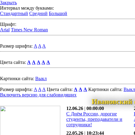
Закрыть
Интервал между буквами:
Стандартный
Средний
Большой
Шрифт:
Arial
Times New Roman
Размер шрифта:
A
A
A
Цвета сайта:
A
A
A
A
A
Картинки сайта:
Выкл
Размер шрифта:
A
A
A
Цвета сайта:
A
A
A
Картинки сайта:
Выкл
Включить версию для слабовидящих
Ивановский 
12.06.26
|
00:00:00
С Днём России, дорогие
студенты, преподаватели и
сотрудники!
22.05.26
|
10:23:44