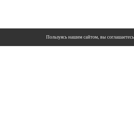
Пользуясь нашим сайтом, вы соглашаетесь 
Сайт использует файлы cookies и другие сервисы
Политика конфиден
Согласие на об
© 1995 - 2026 гг. Ивановс
Работ