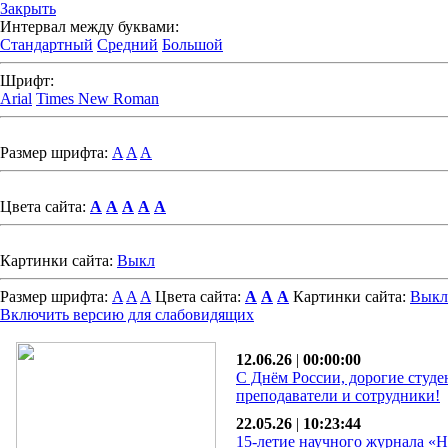
Закрыть
Интервал между буквами:
Стандартный
Средний
Большой
Шрифт:
Arial
Times New Roman
Размер шрифта:
A
A
A
Цвета сайта:
A
A
A
A
A
Картинки сайта:
Выкл
Размер шрифта:
A
A
A
Цвета сайта:
A
A
A
Картинки сайта:
Выкл
Включить версию для слабовидящих
12.06.26
|
00:00:00
С Днём России, дорогие студе
преподаватели и сотрудники!
22.05.26
|
10:23:44
15-летие научного журнала «Н