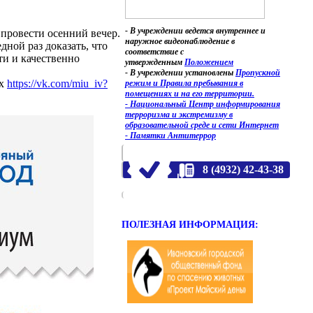
- В учреждении ведется внутреннее и
 провести осенний вечер.
наружное видеонаблюдение в
дной раз доказать, что
соответствие с
ти и качественно
утвержденным
Положением
- В учреждении установлены
Пропускной
ях
https://vk.com/miu_iv?
режим и Правила пребывания в
помещениях и на его территории.
- Национальный Центр информирования
терроризма и экстремизму в
образовательной среде и сети Интернет
- Памятки Антитеррор
8 (4932) 42-43-38
ПОЛЕЗНАЯ ИНФОРМАЦИЯ: