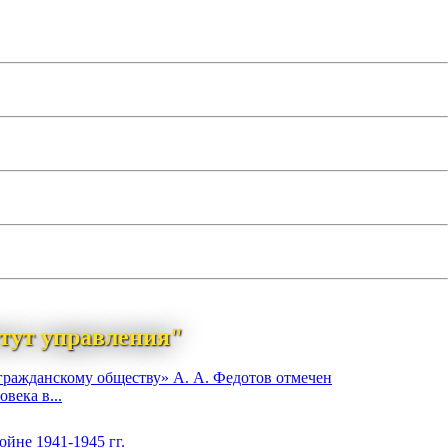
тут управления"
гражданскому обществу» А. А. Федотов отмечен
века в...
йне 1941-1945 гг.