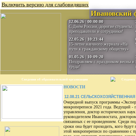
Включить версию для слабовидящих
Ивановский 
12.06.26
|
00:00:00
С Днём России, дорогие студенты,
преподаватели и сотрудники!
22.05.26
|
10:23:44
15-летие научного журнала «На
пути к гражданскому обществу»
01.05.26
|
10:09:20
Поздравляем с праздником весны и
труда!
Сведения об образовательной организации
Студенту
НОВОСТИ
12.08.21
СЕЛЬСКОХОЗЯЙСТВЕННАЯ 
Очередной выпуск программы «Экспер
микропереписи 2021 года. Ведущий - 
управления, доктор исторических наук 
руководителем Ивановостата, доктором
связанных с ее проведением. Среди под
сроки она будет проходить, кого будут
этой микропереписи по сравнению с п