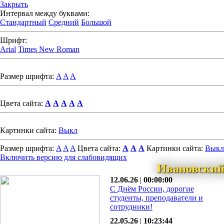
Закрыть
Интервал между буквами:
Стандартный
Средний
Большой
Шрифт:
Arial
Times New Roman
Размер шрифта:
A
A
A
Цвета сайта:
A
A
A
A
A
Картинки сайта:
Выкл
Размер шрифта:
A
A
A
Цвета сайта:
A
A
A
Картинки сайта:
Выкл
Включить версию для слабовидящих
Ивановский
12.06.26
|
00:00:00
С Днём России, дорогие
студенты, преподаватели и
сотрудники!
22.05.26
|
10:23:44