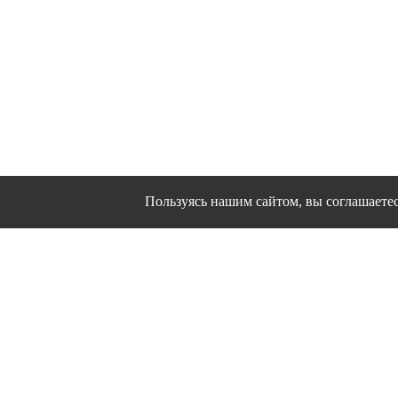
Пользуясь нашим сайтом, вы соглашаетесь
Сайт использует файлы cookies и другие сервис
Политика конфиде
Согласие на о
© 1995 - 2026 гг. Иванов
Работ