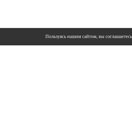
Пользуясь нашим сайтом, вы соглашаетесь 
Сайт использует файлы cookies и другие сервисы
Политика конфиден
Согласие на об
© 1995 - 2026 гг. Ивановс
Работ