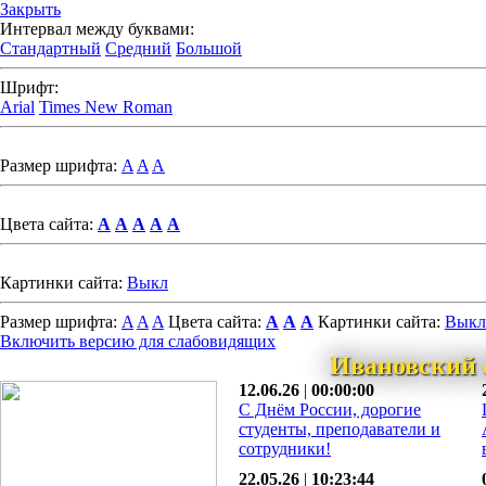
Закрыть
Интервал между буквами:
Стандартный
Средний
Большой
Шрифт:
Arial
Times New Roman
Размер шрифта:
A
A
A
Цвета сайта:
A
A
A
A
A
Картинки сайта:
Выкл
Размер шрифта:
A
A
A
Цвета сайта:
A
A
A
Картинки сайта:
Выкл
Включить версию для слабовидящих
Ивановский 
12.06.26
|
00:00:00
С Днём России, дорогие
студенты, преподаватели и
сотрудники!
22.05.26
|
10:23:44