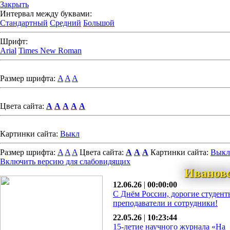
Закрыть
Интервал между буквами:
Стандартный
Средний
Большой
Шрифт:
Arial
Times New Roman
Размер шрифта:
A
A
A
Цвета сайта:
A
A
A
A
A
Картинки сайта:
Выкл
Размер шрифта:
A
A
A
Цвета сайта:
A
A
A
Картинки сайта:
Выкл
Включить версию для слабовидящих
Иванов
12.06.26
|
00:00:00
С Днём России, дорогие студент
преподаватели и сотрудники!
22.05.26
|
10:23:44
15-летие научного журнала «На