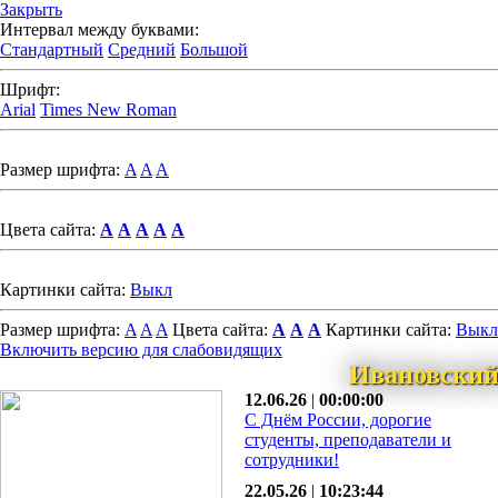
Закрыть
Интервал между буквами:
Стандартный
Средний
Большой
Шрифт:
Arial
Times New Roman
Размер шрифта:
A
A
A
Цвета сайта:
A
A
A
A
A
Картинки сайта:
Выкл
Размер шрифта:
A
A
A
Цвета сайта:
A
A
A
Картинки сайта:
Выкл
Включить версию для слабовидящих
Ивановский
12.06.26
|
00:00:00
С Днём России, дорогие
студенты, преподаватели и
сотрудники!
22.05.26
|
10:23:44