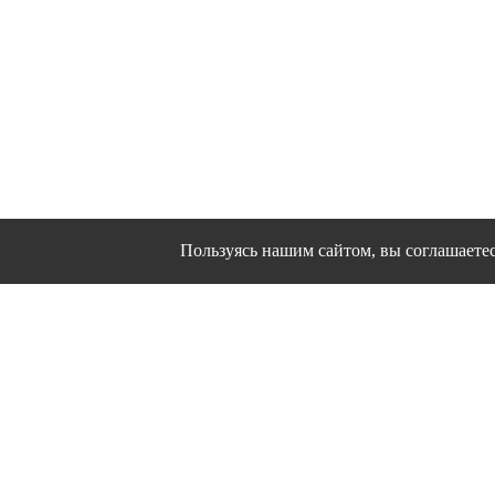
Пользуясь нашим сайтом, вы соглашаетесь
Сайт использует файлы cookies и другие сервис
Политика конфиде
Согласие на о
© 1995 - 2026 гг. Иванов
Работ