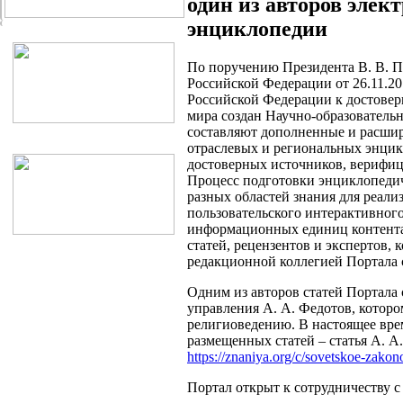
один из авторов эле
энциклопедии
По поручению Президента В. В. П
Российской Федерации от 26.11.20
Российской Федерации к достове
мира создан Научно-образователь
составляют дополненные и расши
отраслевых и региональных энцик
достоверных источников, верифи
Процесс подготовки энциклопедич
разных областей знания для реа
пользовательского интерактивног
информационных единиц контента.
статей, рецензентов и экспертов,
редакционной коллегией Портала 
Одним из авторов статей Портала
управления А. А. Федотов, которо
религиоведению. В настоящее врем
размещенных статей – статья А. А
https://znaniya.org/c/sovetskoe-zakon
Портал открыт к сотрудничеству 