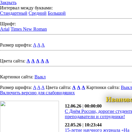
Закрыть
Интервал между буквами:
Стандартный
Средний
Большой
Шрифт:
Arial
Times New Roman
Размер шрифта:
A
A
A
Цвета сайта:
A
A
A
A
A
Картинки сайта:
Выкл
Размер шрифта:
A
A
A
Цвета сайта:
A
A
A
Картинки сайта:
Выкл
Включить версию для слабовидящих
Иванов
12.06.26
|
00:00:00
С Днём России, дорогие студент
преподаватели и сотрудники!
22.05.26
|
10:23:44
15-летие научного журнала «На