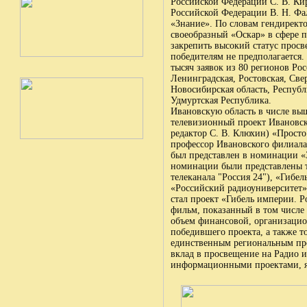
Российской Федерации С. В. Ки
Российской Федерации В. Н. Фа
«Знание». По словам гендиректо
своеобразный «Оскар» в сфере п
закрепить высокий статус просв
победителям не предполагается.
тысяч заявок из 80 регионов Ро
Ленинградская, Ростовская, Све
Новосибирская область, Республ
Удмуртская Республика.
Ивановскую область в числе в
телевизионный проект Ивановск
редактор С. В. Клюхин) «Просто
профессор Ивановского филиала
был представлен в номинации «
номинации были представлены т
телеканала "Россия 24"), «Гибе
«Российский радиоуниверситет»
стал проект «Гибель империи. 
фильм, показанный в том числе 
объем финансовой, организаци
победившего проекта, а также т
единственным региональным пр
вклад в просвещение на Радио 
информационными проектами, я