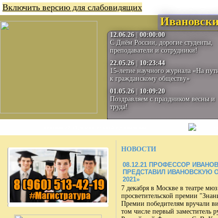
Включить версию для слабовидящих
Ивановски
12.06.26
|
00:00:00
С Днём России, дорогие студенты,
преподаватели и сотрудники!
22.05.26
|
10:23:44
15-летие научного журнала «На пут
к гражданскому обществу»
01.05.26
|
10:09:20
Поздравляем с праздником весны и
труда!
Сведения об образовательной организации
Сту
НОВОСТИ
08.12.21
ПРОФЕССОР ИВАНОВС
ПРЕДСТАВИЛ ИВАНОВСКУЮ О
2021»
7 декабря в Москве в театре мю
просветительской премии "Знан
Премии победителям вручали ви
том числе первый заместитель 