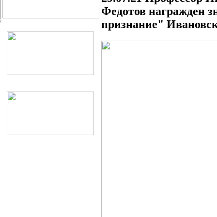
Федотов награжден з
признание" Ивановс