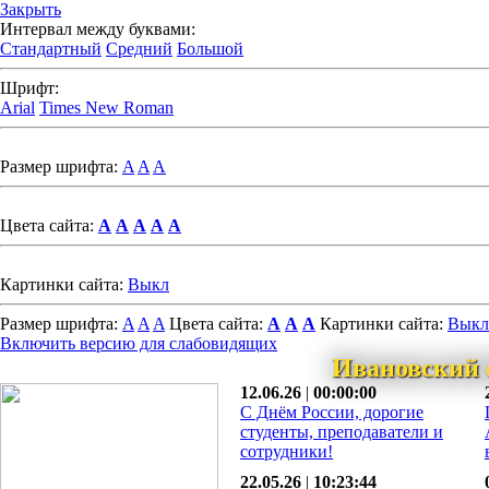
Закрыть
Интервал между буквами:
Стандартный
Средний
Большой
Шрифт:
Arial
Times New Roman
Размер шрифта:
A
A
A
Цвета сайта:
A
A
A
A
A
Картинки сайта:
Выкл
Размер шрифта:
A
A
A
Цвета сайта:
A
A
A
Картинки сайта:
Выкл
Включить версию для слабовидящих
Ивановский 
12.06.26
|
00:00:00
С Днём России, дорогие
студенты, преподаватели и
сотрудники!
22.05.26
|
10:23:44