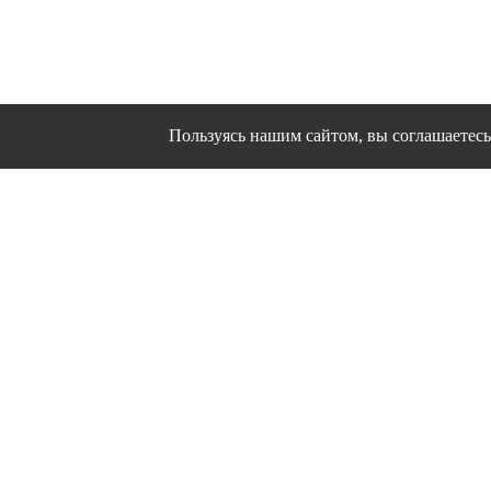
Пользуясь нашим сайтом, вы соглашаетесь 
Сайт использует файлы cookies и другие сервисы
Политика конфиден
Согласие на об
© 1995 - 2026 гг. Ивановс
Работ