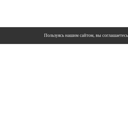
Пользуясь нашим сайтом, вы соглашаетесь 
Сайт использует файлы cookies и другие сервисы
Политика конфиден
Согласие на об
© 1995 - 2026 гг. Ивановс
Работ