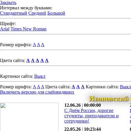
Закрыть
Интервал между буквами:
Стандартный
Средний
Большой
Шрифт:
Arial
Times New Roman
Размер шрифта:
A
A
A
Цвета сайта:
A
A
A
A
A
Картинки сайта:
Выкл
Размер шрифта:
A
A
A
Цвета сайта:
A
A
A
Картинки сайта:
Выкл
Включить версию для слабовидящих
Ивановский 
12.06.26
|
00:00:00
С Днём России, дорогие
студенты, преподаватели и
сотрудники!
22.05.26
|
10:23:44