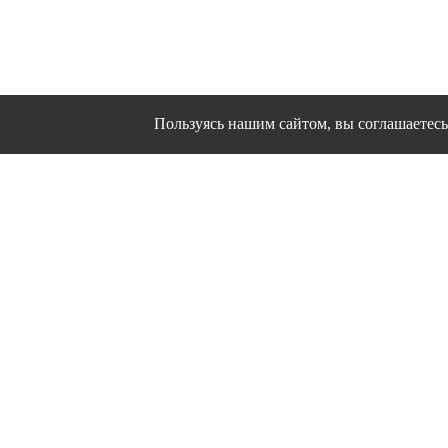
Пользуясь нашим сайтом, вы соглашаетесь 
Сайт использует файлы cookies и другие сервисы
Политика конфиден
Согласие на об
© 1995 - 2026 гг. Ивановс
Работ