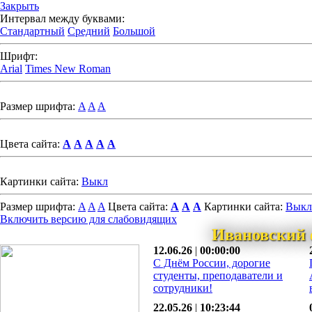
Закрыть
Интервал между буквами:
Стандартный
Средний
Большой
Шрифт:
Arial
Times New Roman
Размер шрифта:
A
A
A
Цвета сайта:
A
A
A
A
A
Картинки сайта:
Выкл
Размер шрифта:
A
A
A
Цвета сайта:
A
A
A
Картинки сайта:
Выкл
Включить версию для слабовидящих
Ивановский 
12.06.26
|
00:00:00
С Днём России, дорогие
студенты, преподаватели и
сотрудники!
22.05.26
|
10:23:44