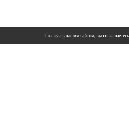
Пользуясь нашим сайтом, вы соглашаетесь 
Сайт использует файлы cookies и другие сервисы
Политика конфиден
Согласие на об
© 1995 - 2026 гг. Ивановс
Работ