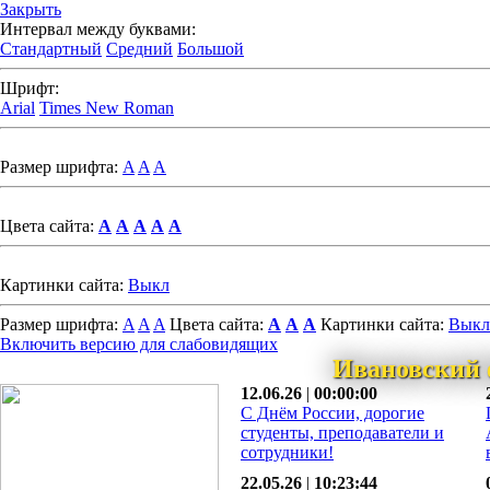
Закрыть
Интервал между буквами:
Стандартный
Средний
Большой
Шрифт:
Arial
Times New Roman
Размер шрифта:
A
A
A
Цвета сайта:
A
A
A
A
A
Картинки сайта:
Выкл
Размер шрифта:
A
A
A
Цвета сайта:
A
A
A
Картинки сайта:
Выкл
Включить версию для слабовидящих
Ивановский 
12.06.26
|
00:00:00
С Днём России, дорогие
студенты, преподаватели и
сотрудники!
22.05.26
|
10:23:44