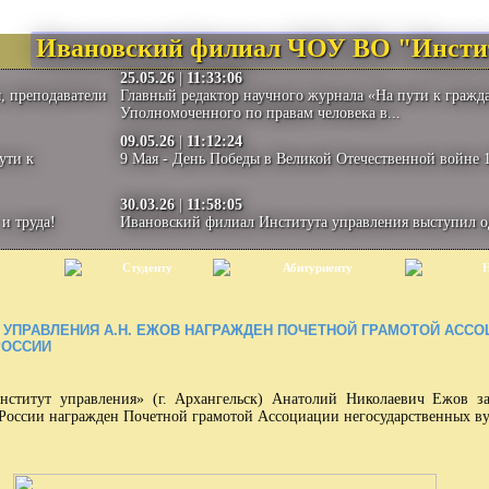
Ивановский филиал ЧОУ ВО "Инсти
25.05.26
|
11:33:06
, преподаватели
Главный редактор научного журнала «На пути к гражд
Уполномоченного по правам человека в...
09.05.26
|
11:12:24
ути к
9 Мая - День Победы в Великой Отечественной войне 1
30.03.26
|
11:58:05
и труда!
Ивановский филиал Института управления выступил 
Студенту
Абитуриенту
Н
 УПРАВЛЕНИЯ А.Н. ЕЖОВ НАГРАЖДЕН ПОЧЕТНОЙ ГРАМОТОЙ АСС
РОССИИ
 управления» (г. Архангельск) Анатолий Николаевич Ежов за 
 России награжден Почетной грамотой Ассоциации негосударственных ву