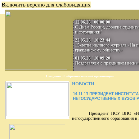
Включить версию для слабовидящих
12.06.26
|
00:00:00
С Днём России, дорогие студенты
и сотрудники!
22.05.26
|
10:23:44
15-летие научного журнала «На п
гражданскому обществу»
01.05.26
|
10:09:20
Поздравляем с праздником весны 
Сведения об образовательной организации
НОВОСТИ
14.11.13
ПРЕЗИДЕНТ ИНСТИТУТА
НЕГОСУДАРСТВЕННЫХ ВУЗОВ 
Президент НОУ ВПО «Институт
негосударственного образования в