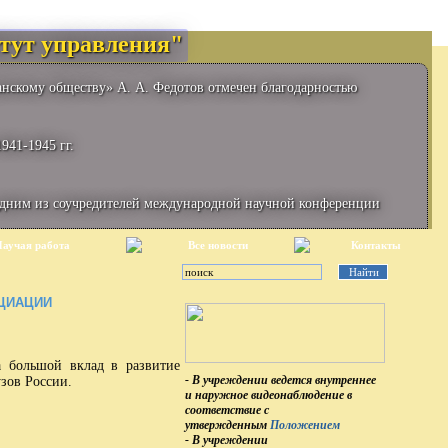
тут управления"
анскому обществу» А. А. Федотов отмечен благодарностью
941-1945 гг.
одним из соучредителей международной научной конференции
аучая работа
Все новости
Контакты
ОЦИАЦИИ
большой вклад в развитие
- В учреждении ведется внутреннее
зов России.
и наружное видеонаблюдение в
соответствие с
утвержденным
Положением
- В учреждении