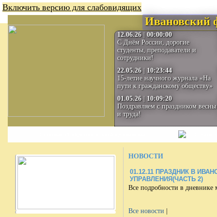
Включить версию для слабовидящих
Ивановский 
12.06.26
|
00:00:00
С Днём России, дорогие
студенты, преподаватели и
сотрудники!
22.05.26
|
10:23:44
15-летие научного журнала «На
пути к гражданскому обществу»
01.05.26
|
10:09:20
Поздравляем с праздником весны
и труда!
Сведения об образовательной организации
Студенту
НОВОСТИ
01.12.11
ПРАЗДНИК В ИВАН
УПРАВЛЕНИЯ(ЧАСТЬ 2)
Все подробности в дневнике 
Все новости
|