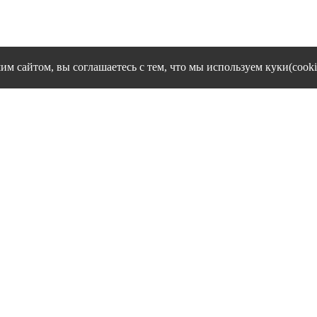
им сайтом, вы соглашаетесь с тем, что мы используем куки(cooki
cookies и другие сервисы сбора технических данных его Посетит
Политика конфиденциальности персональных данных
Согласие на обработку персональных данных
1995 - 2026 гг. Ивановский филиал ЧОУ ВО "Институт управлен