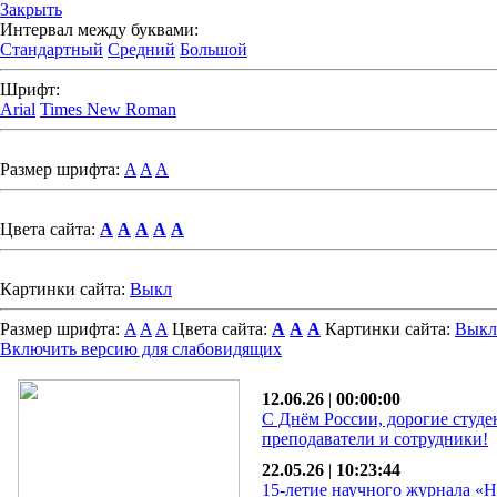
Закрыть
Интервал между буквами:
Стандартный
Средний
Большой
Шрифт:
Arial
Times New Roman
Размер шрифта:
A
A
A
Цвета сайта:
A
A
A
A
A
Картинки сайта:
Выкл
Размер шрифта:
A
A
A
Цвета сайта:
A
A
A
Картинки сайта:
Выкл
Включить версию для слабовидящих
12.06.26
|
00:00:00
С Днём России, дорогие студе
преподаватели и сотрудники!
22.05.26
|
10:23:44
15-летие научного журнала «Н