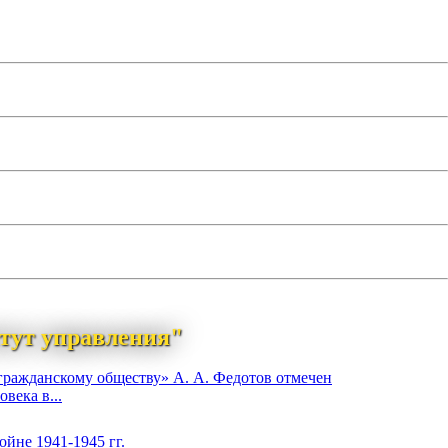
тут управления"
гражданскому обществу» А. А. Федотов отмечен
века в...
йне 1941-1945 гг.