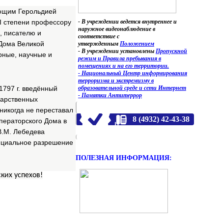
яющим Герольдией
- В учреждении ведется внутреннее и
І степени профессору
наружное видеонаблюдение в
, писателю и
соответствие с
 Дома Великой
утвержденным
Положением
- В учреждении установлены
Пропускной
рные, научные и
режим и Правила пребывания в
помещениях и на его территории.
- Национальный Центр информирования
терроризма и экстремизму в
образовательной среде и сети Интернет
1797 г. введённый
- Памятки Антитеррор
дарственных
никогда не переставал
8 (4932) 42-43-38
ператорского Дома в
В.М. Лебедева
ициальное разрешение
ПОЛЕЗНАЯ ИНФОРМАЦИЯ:
ких успехов!