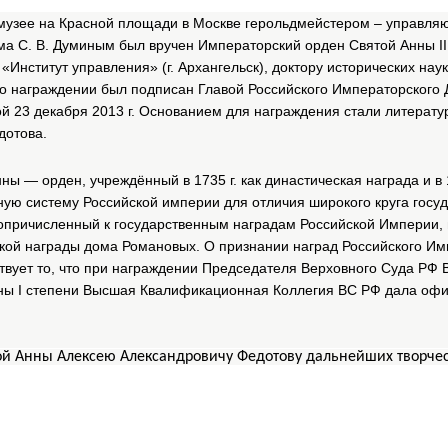
м музее на Красной площади в Москве герольдмейстером – управл
ма С. В. Думиным был вручен Императорский орден Святой Анны ІІ
нститут управления» (г. Архангельск), доктору исторических наук
з о награждении был подписан Главой Российского Императорского
 23 декабря 2013 г. Основанием для награждения стали литерату
дотова.
ы — орден, учреждённый в 1735 г. как династическая награда и в 
ную систему Российской империи для отличия широкого круга госу
сопричисленный к государственным наградам Российской Империи, 
ской награды дома Романовых. О признании наград Российского Им
твует то, что при награждении Председателя Верховного Суда РФ 
ны І степени Высшая Квалификационная Коллегия ВС РФ дала оф
ой Анны Алексею Александровичу Федотову дальнейших творчес