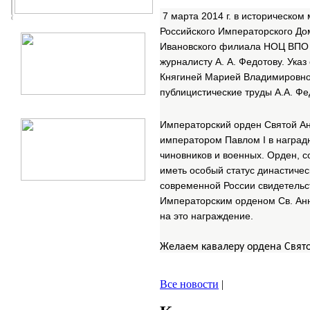
7 марта 2014 г. в историческо
Российского Императорского До
Ивановского филиала НОЦ ВПО «И
журналисту А. А. Федотову. Ука
Княгиней Марией Владимировной
публицистические труды А.А. Фе
Императорский орден Святой Анн
императором Павлом І в наград
чиновников и военных. Орден, 
иметь особый статус династиче
современной России свидетельс
Императорским орденом Св. Ан
на это награждение.
Желаем кавалеру ордена Свят
Все новости
|