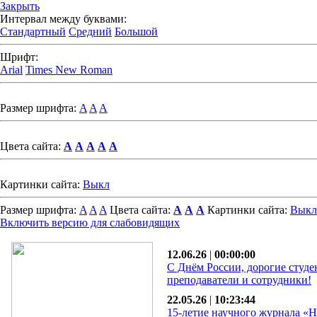
Закрыть
Интервал между буквами:
Стандартный
Средний
Большой
Шрифт:
Arial
Times New Roman
Размер шрифта:
A
A
A
Цвета сайта:
A
A
A
A
A
Картинки сайта:
Выкл
Размер шрифта:
A
A
A
Цвета сайта:
A
A
A
Картинки сайта:
Выкл
Включить версию для слабовидящих
12.06.26
|
00:00:00
С Днём России, дорогие студе
преподаватели и сотрудники!
22.05.26
|
10:23:44
15-летие научного журнала «Н