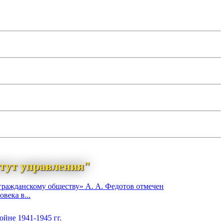
тут управления"
гражданскому обществу» А. А. Федотов отмечен
века в...
йне 1941-1945 гг.