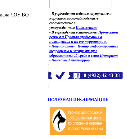
- В учреждении ведется внутреннее и
илиала ЧОУ ВО
наружное видеонаблюдение в
соответствие с
утвержденным
Положением
- В учреждении установлены
Пропускной
режим и Правила пребывания в
помещениях и на его территории.
- Национальный Центр информирования
терроризма и экстремизму в
образовательной среде и сети Интернет
- Памятки Антитеррор
8 (4932) 42-43-38
ПОЛЕЗНАЯ ИНФОРМАЦИЯ: