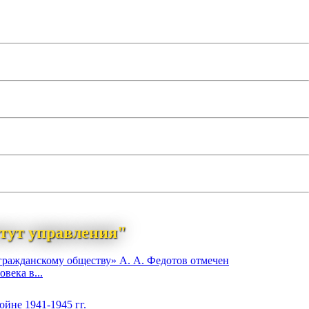
тут управления"
гражданскому обществу» А. А. Федотов отмечен
века в...
йне 1941-1945 гг.