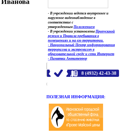
. Иванова
- В учреждении ведется внутреннее и
наружное видеонаблюдение в
соответствие с
утвержденным
Положением
- В учреждении установлены
Пропускной
режим и Правила пребывания в
помещениях и на его территории.
- Национальный Центр информирования
терроризма и экстремизму в
образовательной среде и сети Интернет
- Памятки Антитеррор
8 (4932) 42-43-38
ПОЛЕЗНАЯ ИНФОРМАЦИЯ: