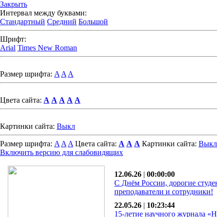
Закрыть
Интервал между буквами:
Стандартный
Средний
Большой
Шрифт:
Arial
Times New Roman
Размер шрифта:
A
A
A
Цвета сайта:
A
A
A
A
A
Картинки сайта:
Выкл
Размер шрифта:
A
A
A
Цвета сайта:
A
A
A
Картинки сайта:
Выкл
Включить версию для слабовидящих
12.06.26
|
00:00:00
С Днём России, дорогие студе
преподаватели и сотрудники!
22.05.26
|
10:23:44
15-летие научного журнала «Н