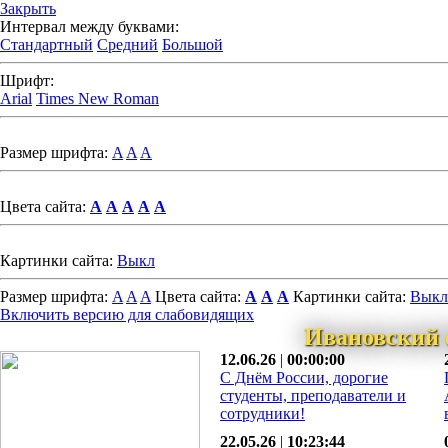
Закрыть
Интервал между буквами:
Стандартный
Средний
Большой
Шрифт:
Arial
Times New Roman
Размер шрифта:
A
A
A
Цвета сайта:
A
A
A
A
A
Картинки сайта:
Выкл
Размер шрифта:
A
A
A
Цвета сайта:
A
A
A
Картинки сайта:
Выкл
Включить версию для слабовидящих
Ивановский 
12.06.26
|
00:00:00
С Днём России, дорогие
студенты, преподаватели и
сотрудники!
22.05.26
|
10:23:44