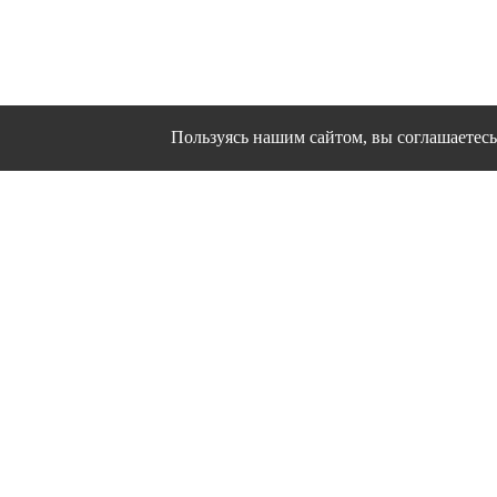
Пользуясь нашим сайтом, вы соглашаетесь 
Сайт использует файлы cookies и другие сервисы
Политика конфиден
Согласие на об
© 1995 - 2026 гг. Ивановс
Работ