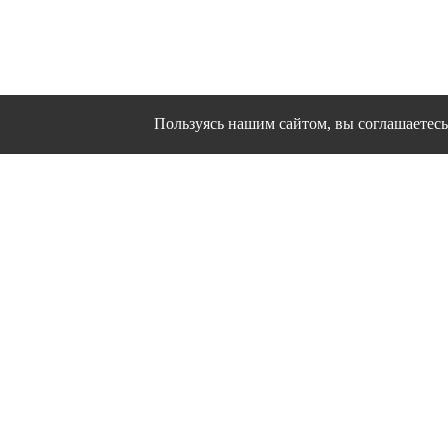
Пользуясь нашим сайтом, вы соглашаетесь 
Сайт использует файлы cookies и другие сервисы
Политика конфиден
Согласие на об
© 1995 - 2026 гг. Ивановс
Работ