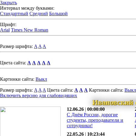
Закрыть
Интервал между буквами:
Стандартный
Средний
Большой
Шрифт:
Arial
Times New Roman
Размер шрифта:
A
A
A
Цвета сайта:
A
A
A
A
A
Картинки сайта:
Выкл
Размер шрифта:
A
A
A
Цвета сайта:
A
A
A
Картинки сайта:
Выкл
Включить версию для слабовидящих
Ивановский 
12.06.26
|
00:00:00
С Днём России, дорогие
студенты, преподаватели и
сотрудники!
22.05.26
|
10:23:44