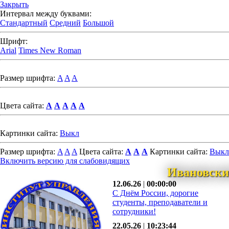
Закрыть
Интервал между буквами:
Стандартный
Средний
Большой
Шрифт:
Arial
Times New Roman
Размер шрифта:
A
A
A
Цвета сайта:
A
A
A
A
A
Картинки сайта:
Выкл
Размер шрифта:
A
A
A
Цвета сайта:
A
A
A
Картинки сайта:
Выкл
Включить версию для слабовидящих
Ивановски
12.06.26
|
00:00:00
С Днём России, дорогие
студенты, преподаватели и
сотрудники!
22.05.26
|
10:23:44