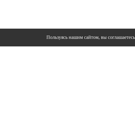
Пользуясь нашим сайтом, вы соглашаетесь 
Сайт использует файлы cookies и другие сервисы
Политика конфиден
Согласие на об
© 1995 - 2026 гг. Ивановс
Работ