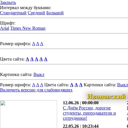
Закрыть
Интервал между буквами:
Стандартный
Средний
Большой
Шрифт:
Arial
Times New Roman
Размер шрифта:
A
A
A
Цвета сайта:
A
A
A
A
A
Картинки сайта:
Выкл
Размер шрифта:
A
A
A
Цвета сайта:
A
A
A
Картинки сайта:
Выкл
Включить версию для слабовидящих
Ивановский 
12.06.26
|
00:00:00
С Днём России, дорогие
студенты, преподаватели и
сотрудники!
22.05.26
|
10:23:44