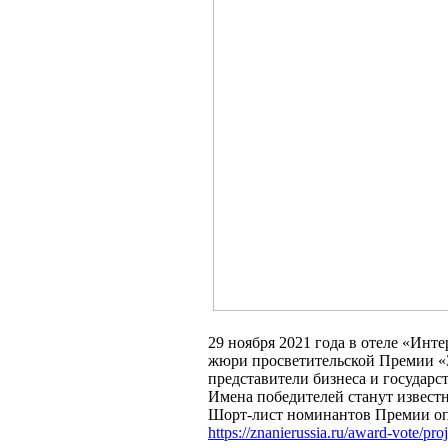
29 ноября 2021 года в отеле «Инт
жюри просветительской Премии «Зн
представители бизнеса и государс
Имена победителей станут извест
Шорт-лист номинантов Премии опу
https://znanierussia.ru/award-vote/proj