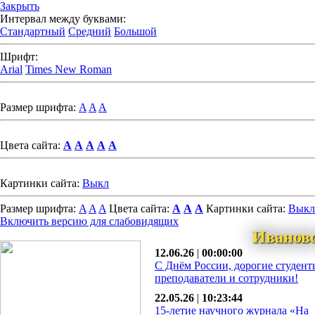
Закрыть
Интервал между буквами:
Стандартный
Средний
Большой
Шрифт:
Arial
Times New Roman
Размер шрифта:
A
A
A
Цвета сайта:
A
A
A
A
A
Картинки сайта:
Выкл
Размер шрифта:
A
A
A
Цвета сайта:
A
A
A
Картинки сайта:
Выкл
Включить версию для слабовидящих
Иванов
12.06.26
|
00:00:00
С Днём России, дорогие студент
преподаватели и сотрудники!
22.05.26
|
10:23:44
15-летие научного журнала «На