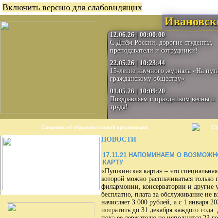
Включить версию для слабовидящих
Ивановск
12.06.26
|
00:00:00
С Днём России, дорогие студенты,
преподаватели и сотрудники!
22.05.26
|
10:23:44
15-летие научного журнала «На пут
гражданскому обществу»
01.05.26
|
10:09:20
Поздравляем с праздником весны и
труда!
Сведения об образовательной организации
Ст
НОВОСТИ
17.11.21
НАПОМИНАЕМ О ВОЗМОЖНО
КАРТУ
«Пушкинская карта» – это специальная 
которой можно расплачиваться только 
филармонии, консерватории и другие у
бесплатно, плата за обслуживание не 
начисляет 3 000 рублей, а с 1 января 
потратить до 31 декабря каждого года.
пока ее держателю не исполнится 23 го