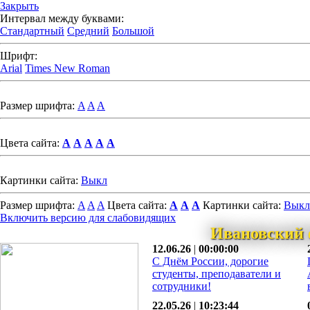
Закрыть
Интервал между буквами:
Стандартный
Средний
Большой
Шрифт:
Arial
Times New Roman
Размер шрифта:
A
A
A
Цвета сайта:
A
A
A
A
A
Картинки сайта:
Выкл
Размер шрифта:
A
A
A
Цвета сайта:
A
A
A
Картинки сайта:
Выкл
Включить версию для слабовидящих
Ивановский 
12.06.26
|
00:00:00
С Днём России, дорогие
студенты, преподаватели и
сотрудники!
22.05.26
|
10:23:44