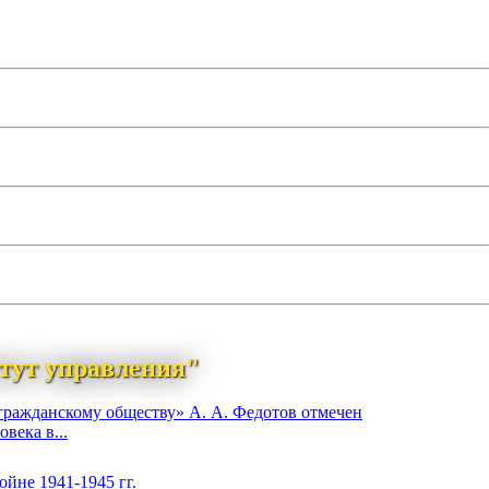
тут управления"
гражданскому обществу» А. А. Федотов отмечен
века в...
йне 1941-1945 гг.