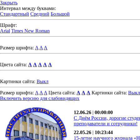
Закрыть
Интервал между буквами:
Стандартный
Средний
Большой
Шрифт:
Arial
Times New Roman
Размер шрифта:
A
A
A
Цвета сайта:
A
A
A
A
A
Картинки сайта:
Выкл
Размер шрифта:
A
A
A
Цвета сайта:
A
A
A
Картинки сайта:
Выкл
Включить версию для слабовидящих
12.06.26
|
00:00:00
С Днём России, дорогие студе
преподаватели и сотрудники!
22.05.26
|
10:23:44
15-летие научного журнала «Н