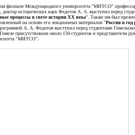
бском филиале Международного университета "МИТСО" профессо
 доктор исторических наук Федотов А. А. выступил перед студ
ные процессы в свете истории ХХ века
". Также им был презе
овленный на основе его лекционных материалов "
Россия в год
программой А. А. Федотов выступил перед студентами Гомельс
 Гомеле присутствовали около 150 студентов и представители ру
ерситета "МИТСО".