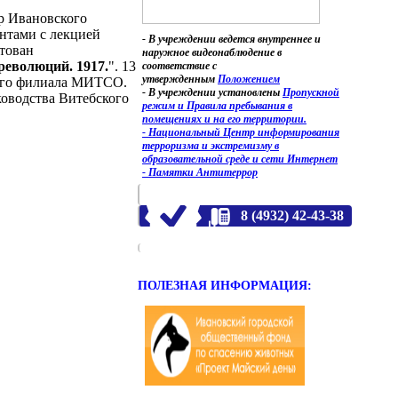
р Ивановского
ентами с лекцией
- В учреждении ведется внутреннее и
нтован
наружное видеонаблюдение в
 революций. 1917.
". 13
соответствие с
утвержденным
Положением
кого филиала МИТСО.
- В учреждении установлены
Пропускной
ководства Витебского
режим и Правила пребывания в
помещениях и на его территории.
- Национальный Центр информирования
терроризма и экстремизму в
образовательной среде и сети Интернет
- Памятки Антитеррор
8 (4932) 42-43-38
ПОЛЕЗНАЯ ИНФОРМАЦИЯ: