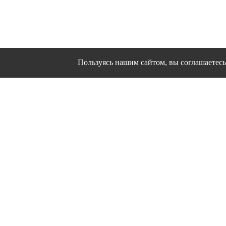
Пользуясь нашим сайтом, вы соглашаетесь 
Сайт использует файлы cookies и другие сервисы
Политика конфиден
Согласие на об
© 1995 - 2026 гг. Ивановс
Работ