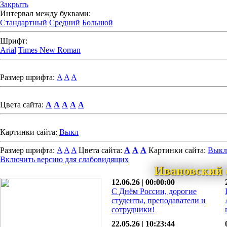
Закрыть
Интервал между буквами:
Стандартный
Средний
Большой
Шрифт:
Arial
Times New Roman
Размер шрифта:
A
A
A
Цвета сайта:
A
A
A
A
A
Картинки сайта:
Выкл
Размер шрифта:
A
A
A
Цвета сайта:
A
A
A
Картинки сайта:
Выкл
Включить версию для слабовидящих
Ивановский 
12.06.26
|
00:00:00
С Днём России, дорогие
студенты, преподаватели и
сотрудники!
22.05.26
|
10:23:44