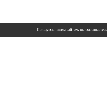
Пользуясь нашим сайтом, вы соглашаетесь 
Сайт использует файлы cookies и другие сервисы
Политика конфиден
Согласие на об
© 1995 - 2026 гг. Ивановс
Работ