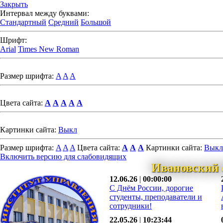
Закрыть
Интервал между буквами:
Стандартный
Средний
Большой
Шрифт:
Arial
Times New Roman
Размер шрифта:
A
A
A
Цвета сайта:
A
A
A
A
A
Картинки сайта:
Выкл
Размер шрифта:
A
A
A
Цвета сайта:
A
A
A
Картинки сайта:
Выкл
Включить версию для слабовидящих
Ивановский 
12.06.26
|
00:00:00
С Днём России, дорогие
студенты, преподаватели и
сотрудники!
22.05.26
|
10:23:44