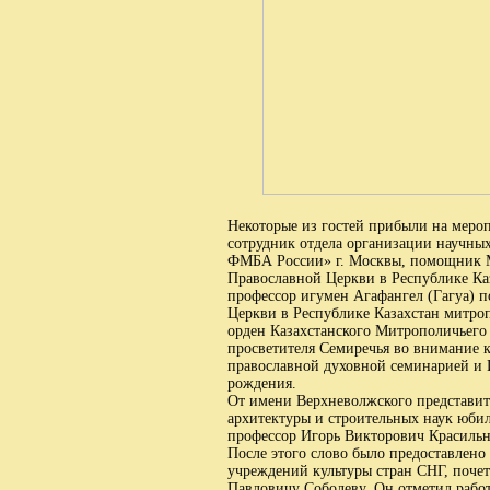
Некоторые из гостей прибыли на меро
сотрудник отдела организации научн
ФМБА России» г. Москвы, помощник М
Православной Церкви в Республике Каз
профессор игумен Агафангел (Гагуа) 
Церкви в Республике Казахстан митроп
орден Казахстанского Митрополичьего 
просветителя Семиречья во внимание
православной духовной семинарией и 
рождения.
От имени Верхневолжского представит
архитектуры и строительных наук юбиля
профессор Игорь Викторович Красильн
После этого слово было предоставлен
учреждений культуры стран СНГ, поче
Павловичу Соболеву. Он отметил работ