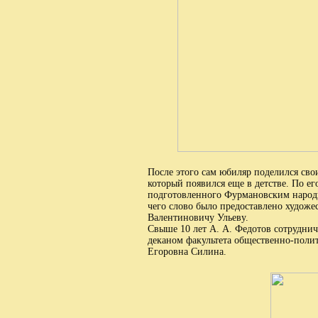
После этого сам юбиляр поделился сво
который появился еще в детстве. По е
подготовленного Фурмановским народ
чего слово было предоставлено худож
Валентиновичу Ульеву.
Свыше 10 лет А. А. Федотов сотруднич
деканом факультета общественно-полит
Егоровна Силина.