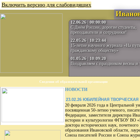
Включить версию для слабовидящих
Иванов
12.06.26
|
00:00:00
С Днём России, дорогие студенты,
преподаватели и сотрудники!
22.05.26
|
10:23:44
15-летие научного журнала «На пут
гражданскому обществу»
01.05.26
|
10:09:20
Поздравляем с праздником весны и 
Сведения об образовательной организации
НОВОСТИ
23.02.26
ЮБИЛЕЙНАЯ ТВОРЧЕСКАЯ В
20 февраля 2026 года в Центральной ун
посвященная 50-летию ученого, писат
Федерации, заместителя директора Ив
истории и культурологии ФГБОУ ВО «И
доктора исторических наук, почетного
образования Ивановской области, лау
Союза писателей России и Союза журн