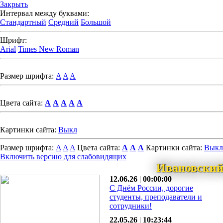
Закрыть
Интервал между буквами:
Стандартный
Средний
Большой
Шрифт:
Arial
Times New Roman
Размер шрифта:
A
A
A
Цвета сайта:
A
A
A
A
A
Картинки сайта:
Выкл
Размер шрифта:
A
A
A
Цвета сайта:
A
A
A
Картинки сайта:
Выкл
Включить версию для слабовидящих
Ивановский
12.06.26
|
00:00:00
С Днём России, дорогие
студенты, преподаватели и
сотрудники!
22.05.26
|
10:23:44