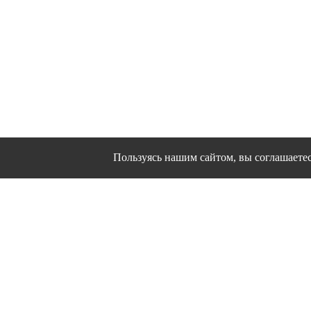
Пользуясь нашим сайтом, вы соглашаетесь
Сайт использует файлы cookies и другие сервис
Политика конфиде
Согласие на о
© 1995 - 2026 гг. Иванов
Работ