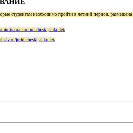
ОВАНИЕ
орые студентам необходимо пройти в летний период, размещена
//miu-iv.ru/ekonomicheskij-fakultet/
miu-iv.ru/juridicheskij-fakultet/