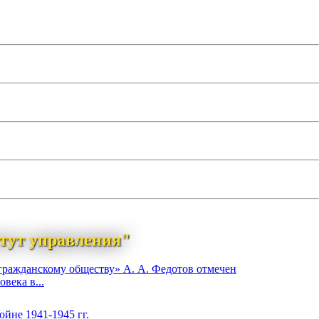
тут управления"
гражданскому обществу» А. А. Федотов отмечен
века в...
йне 1941-1945 гг.