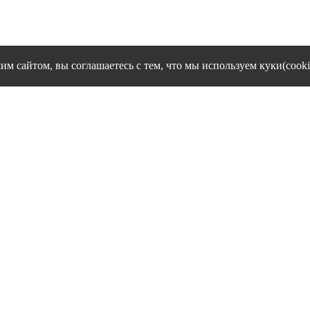
им сайтом, вы соглашаетесь с тем, что мы используем куки(cooki
cookies и другие сервисы сбора технических данных его Посетит
Политика конфиденциальности персональных данных
Согласие на обработку персональных данных
1995 - 2026 гг. Ивановский филиал ЧОУ ВО "Институт управлен