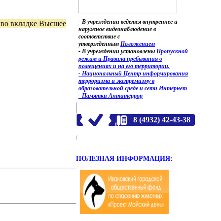
- В учреждении ведется внутреннее и
 во вкладке Высшее
наружное видеонаблюдение в
соответствие с
утвержденным
Положением
- В учреждении установлены
Пропускной
режим и Правила пребывания в
помещениях и на его территории.
- Национальный Центр информирования
терроризма и экстремизму в
образовательной среде и сети Интернет
- Памятки Антитеррор
8 (4932) 42-43-38
ПОЛЕЗНАЯ ИНФОРМАЦИЯ: