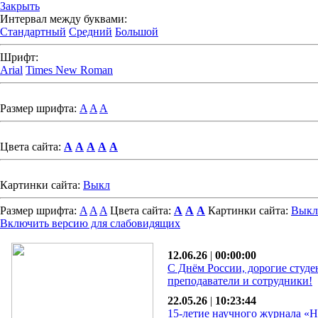
Закрыть
Интервал между буквами:
Стандартный
Средний
Большой
Шрифт:
Arial
Times New Roman
Размер шрифта:
A
A
A
Цвета сайта:
A
A
A
A
A
Картинки сайта:
Выкл
Размер шрифта:
A
A
A
Цвета сайта:
A
A
A
Картинки сайта:
Выкл
Включить версию для слабовидящих
12.06.26
|
00:00:00
С Днём России, дорогие студе
преподаватели и сотрудники!
22.05.26
|
10:23:44
15-летие научного журнала «Н